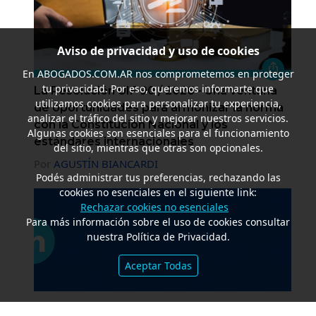
Aviso de privacidad y uso de cookies
En
ABOGADOS.COM.AR
nos comprometemos en proteger
tu privacidad. Por eso, queremos informarte que
La Resolución UIF 90 / 2026 - Una ventana
utilizamos cookies para personalizar tu experiencia,
de oportunidades para armonizar la norma
analizar el tráfico del sitio y mejorar nuestros servicios.
con la Constitución Nacional y los
Algunas cookies son esenciales para el funcionamiento
estándares internacionales
del sitio, mientras que otras son opcionales.
Por
AGUSTÍN BIANCARDI
Podés administrar tus preferencias, rechazando las
cookies no esenciales en el siguiente link:
Rechazar cookies no esenciales
Para más información sobre el uso de cookies consultar
nuestra Política de Privacidad.
Aceptar Todas