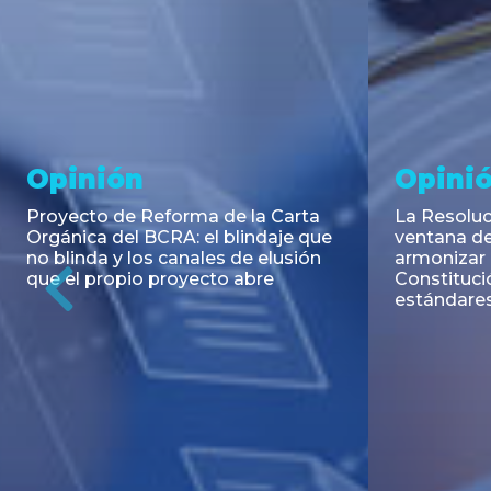
Noticia
Aseso
Trans
RESOLUCIÓN 271/2026 de la
SECRETARIA DE COORDINACIÓN
Emisión de
DE PRODUCCIÓN: Actualización y
Negociable
unificación de las advertencias
Puerto S.A
obligatorias en la publicidad de
Previous
de U$S 98.
juegos y apuestas en...