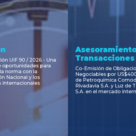
ramiento y
Asesoramiento
acciones
Transacciones
 Obligaciones
PAGBAM asesoró a Volsm
s Clase E de Central
autorización para la tok
. por un Valor Nominal
de los Certificados de Pa
897.303
del Fideicomiso Financie
Inmobiliario "Espacio Añ