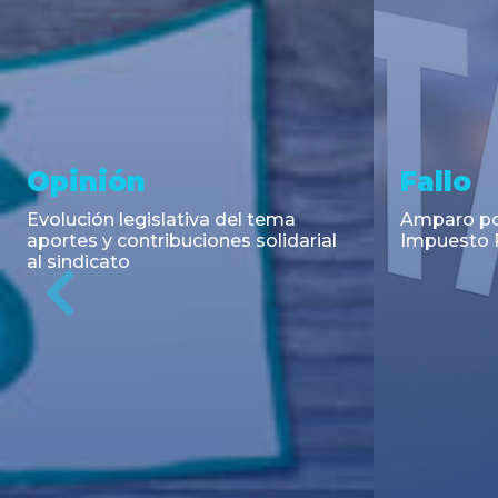
Asesoramiento y
Notici
Transacciones
Cambios en
Argentino: 
Co-Emisión de Obligaciones
para la imp
Negociables por US$400.000.000
coadyuvant
de Petroquímica Comodoro
alimentari
Previous
Rivadavia S.A. y Luz de Tres Picos
de fiscali...
S.A. en el mercado internacional