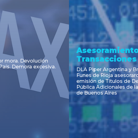
a
Noticia
 el Código Alimentario
CNV: Criterio Interpretat
simplifican trámites
colocaciones primarias
ortación de aditivos,
es e ingredientes
os y unifican autoridad