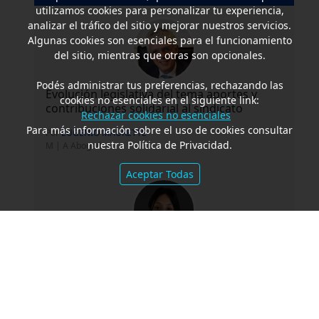
utilizamos cookies para personalizar tu experiencia,
analizar el tráfico del sitio y mejorar nuestros servicios.
Algunas cookies son esenciales para el funcionamiento
del sitio, mientras que otras son opcionales.
Podés administrar tus preferencias, rechazando las
Evolución legislativa del tema aportes y
cookies no esenciales en el siguiente link:
contribuciones solidarial al sindicato
Rechazar cookies no esenciales
Para más información sobre el uso de cookies consultar
Por
EUGENIO MAURETTE
nuestra Política de Privacidad.
M | A Abogados
Aceptar Todas
Los conflictos de interés de los directores
de la Sociedad Anónima. Comparación
con Ley de Delaware
Por
MARÍA VICTORIA BUSNADIEGO