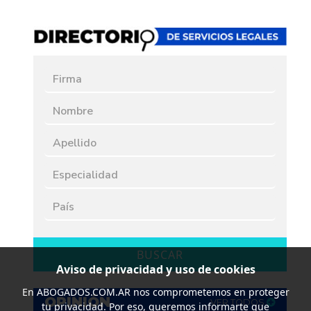
BUSCAR
Aviso de privacidad y uso de cookies
En
ABOGADOS.COM.AR
nos comprometemos en proteger
OPINIÓN
VER TODOS
tu privacidad. Por eso, queremos informarte que