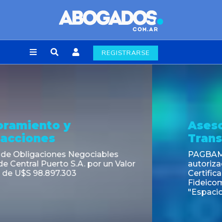
REGISTRARSE
Asesoramiento y
Transacciones
PAGBAM asesoró a Volsmart en la
autorización para la tokenización de los
Certificados de Participación del
Fideicomiso Financiero Inmobiliario
"Espacio Añelo"