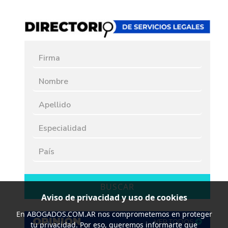
BUSCAR
Aviso de privacidad y uso de cookies
En
ABOGADOS.COM.AR
nos comprometemos en proteger
OPINIÓN
VER TODOS
tu privacidad. Por eso, queremos informarte que