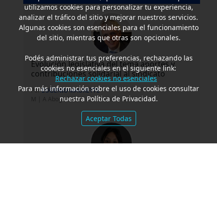
utilizamos cookies para personalizar tu experiencia,
analizar el tráfico del sitio y mejorar nuestros servicios.
Algunas cookies son esenciales para el funcionamiento
del sitio, mientras que otras son opcionales.
Podés administrar tus preferencias, rechazando las
Evolución legislativa del tema aportes y
cookies no esenciales en el siguiente link:
contribuciones solidarial al sindicato
Rechazar cookies no esenciales
Para más información sobre el uso de cookies consultar
Por
EUGENIO MAURETTE
nuestra Política de Privacidad.
M | A Abogados
Aceptar Todas
Los conflictos de interés de los directores
de la Sociedad Anónima. Comparación
con Ley de Delaware
Por
MARÍA VICTORIA BUSNADIEGO