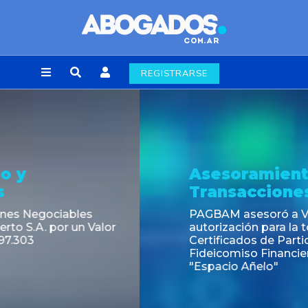
REGISTRARSE
Asesoramiento y
Transacciones
PAGBAM asesoró a Volsmart en la
autorización para la tokenización de los
Certificados de Participación del
Fideicomiso Financiero Inmobiliario
"Espacio Añelo"