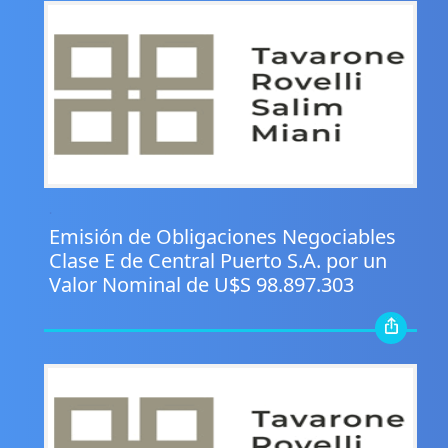
.
Emisión de Obligaciones Negociables
Clase E de Central Puerto S.A. por un
Valor Nominal de U$S 98.897.303