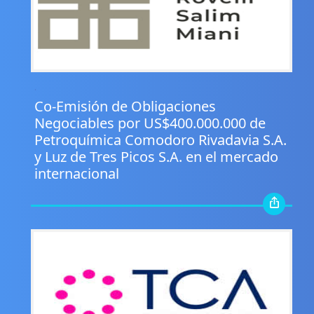
.
Co-Emisión de Obligaciones
Negociables por US$400.000.000 de
Petroquímica Comodoro Rivadavia S.A.
y Luz de Tres Picos S.A. en el mercado
internacional