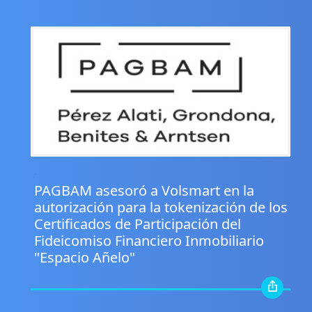
.
PAGBAM asesoró a Volsmart en la
autorización para la tokenización de los
Certificados de Participación del
Fideicomiso Financiero Inmobiliario
"Espacio Añelo"