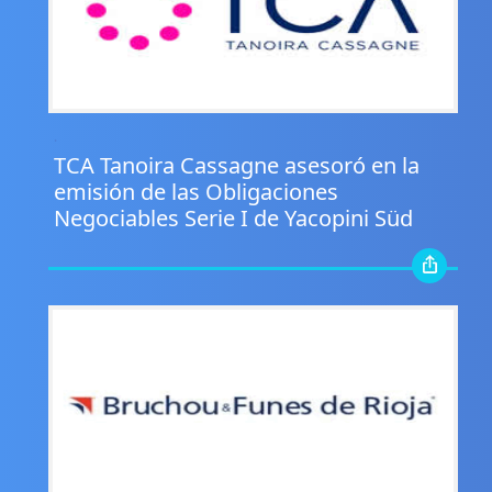
.
TCA Tanoira Cassagne asesoró en la
emisión de las Obligaciones
Negociables Serie I de Yacopini Süd