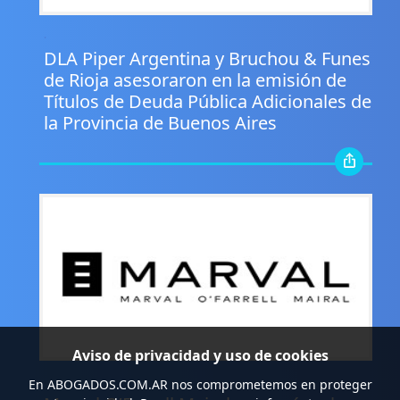
.
DLA Piper Argentina y Bruchou & Funes
de Rioja asesoraron en la emisión de
Títulos de Deuda Pública Adicionales de
la Provincia de Buenos Aires
Aviso de privacidad y uso de cookies
.
En
ABOGADOS.COM.AR
nos comprometemos en proteger