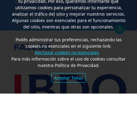
Marval O’Farrell Mairal asesoró en la
tu privacidad. Por eso, queremos informarte que
utilizamos cookies para personalizar tu experiencia,
emisión de valores fiduciarios
analizar el tráfico del sitio y mejorar nuestros servicios.
“Waynimóvil XIV”
Algunas cookies son esenciales para el funcionamiento
del sitio, mientras que otras son opcionales.
Podés administrar tus preferencias, rechazando las
FALLOS
cookies no esenciales en el siguiente link:
Rechazar cookies no esenciales
Para más información sobre el uso de cookies consultar
nuestra Política de Privacidad.
Aceptar Todas
Amparo por mora. Devolución