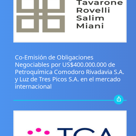
.
Co-Emisión de Obligaciones
Negociables por US$400.000.000 de
Petroquímica Comodoro Rivadavia S.A.
y Luz de Tres Picos S.A. en el mercado
internacional