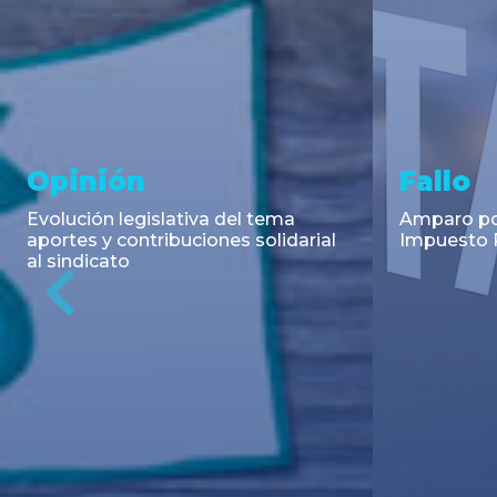
Asesoramiento y
Notici
Transacciones
Cambios en
Argentino: 
Co-Emisión de Obligaciones
para la imp
Negociables por US$400.000.000
coadyuvant
de Petroquímica Comodoro
alimentari
Previous
Rivadavia S.A. y Luz de Tres Picos
de fiscali...
S.A. en el mercado internacional