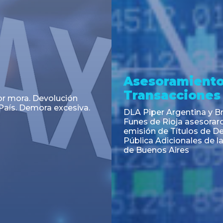
a
Noticia
 el Código Alimentario
CNV: Criterio Interpretat
simplifican trámites
colocaciones primarias
ortación de aditivos,
es e ingredientes
os y unifican autoridad