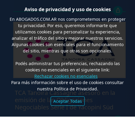
Aviso de privacidad y uso de cookies
En
ABOGADOS.COM.AR
nos comprometemos en proteger
tu privacidad. Por eso, queremos informarte que
utilizamos cookies para personalizar tu experiencia,
analizar el tráfico del sitio y mejorar nuestros servicios.
Algunas cookies son esenciales para el funcionamiento
del sitio, mientras que otras son opcionales.
Podés administrar tus preferencias, rechazando las
cookies no esenciales en el siguiente link:
Rechazar cookies no esenciales
Para más información sobre el uso de cookies consultar
.
nuestra Política de Privacidad.
TCA Tanoira Cassagne asesoró en la
emisión de las Obligaciones
Aceptar Todas
Negociables Serie I de Yacopini Süd