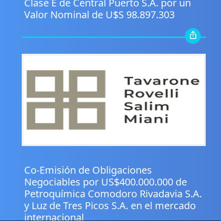
Clase E de Central Puerto S.A. por un
Valor Nominal de U$S 98.897.303
.
Co-Emisión de Obligaciones
Negociables por US$400.000.000 de
Petroquímica Comodoro Rivadavia S.A.
y Luz de Tres Picos S.A. en el mercado
internacional