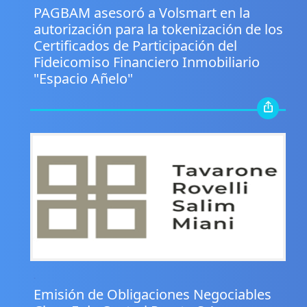
PAGBAM asesoró a Volsmart en la
autorización para la tokenización de los
Certificados de Participación del
Fideicomiso Financiero Inmobiliario
"Espacio Añelo"
.
Emisión de Obligaciones Negociables