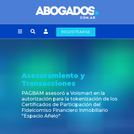
REGISTRARSE
soramiento y
Not
nsacciones
Fin de
labora
M asesoró a Volsmart en la
zación para la tokenización de los
icados de Participación del
omiso Financiero Inmobiliario
cio Añelo"