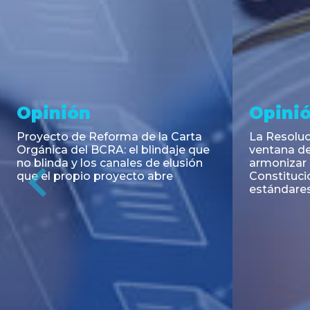
Noticia
Aseso
Trans
RESOLUCIÓN 271/2026 de la
SECRETARIA DE COORDINACIÓN
Emisión de
DE PRODUCCIÓN: Actualización y
Negociable
unificación de las advertencias
Puerto S.A
obligatorias en la publicidad de
Previous
de U$S 98.
juegos y apuestas en...