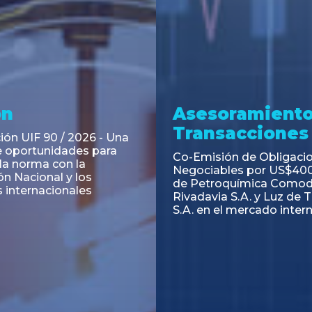
ramiento y
Asesoramiento
acciones
Transacciones
 Obligaciones
PAGBAM asesoró a Volsm
s Clase E de Central
autorización para la tok
. por un Valor Nominal
de los Certificados de Pa
897.303
del Fideicomiso Financie
Inmobiliario "Espacio Añ