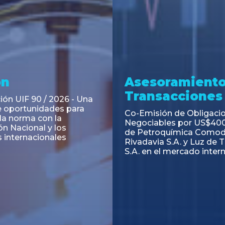
ramiento y
Asesoramiento
acciones
Transacciones
 Obligaciones
PAGBAM asesoró a Volsm
s Clase E de Central
autorización para la tok
. por un Valor Nominal
de los Certificados de Pa
897.303
del Fideicomiso Financie
Inmobiliario "Espacio Añ