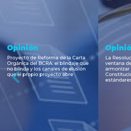
Noticia
Aseso
Trans
RESOLUCIÓN 271/2026 de la
SECRETARIA DE COORDINACIÓN
Emisión de
DE PRODUCCIÓN: Actualización y
Negociable
unificación de las advertencias
Puerto S.A
obligatorias en la publicidad de
Previous
de U$S 98.
juegos y apuestas en...