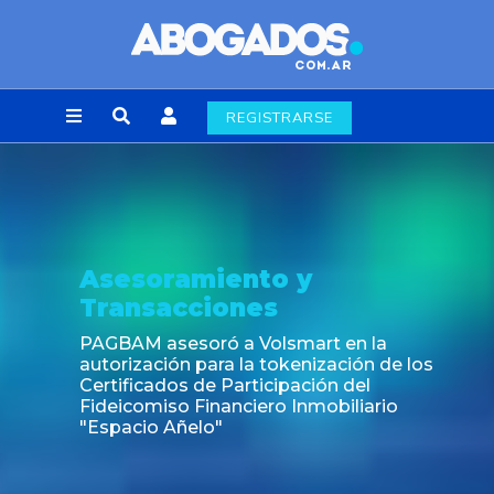
REGISTRARSE
Noticia
Fin de la obligación de rúbric
laborales en la Ciudad de Bu
en la
ción de los
 del
iliario