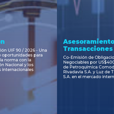
ramiento y
Asesoramiento
acciones
Transacciones
 Obligaciones
PAGBAM asesoró a Volsm
s Clase E de Central
autorización para la tok
. por un Valor Nominal
de los Certificados de Pa
897.303
del Fideicomiso Financie
Inmobiliario "Espacio Añ