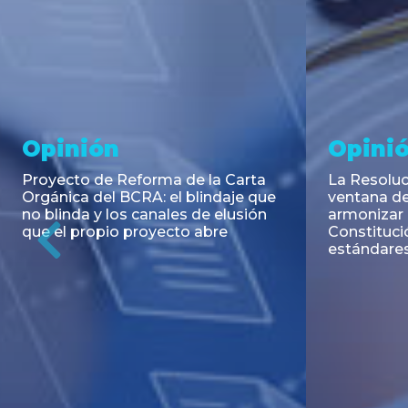
Noticia
Aseso
Trans
RESOLUCIÓN 271/2026 de la
SECRETARIA DE COORDINACIÓN
Emisión de
DE PRODUCCIÓN: Actualización y
Negociable
unificación de las advertencias
Puerto S.A
obligatorias en la publicidad de
Previous
de U$S 98.
juegos y apuestas en...