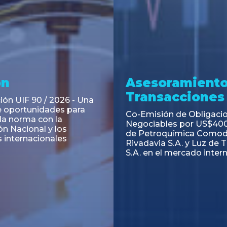
ramiento y
Asesoramiento
acciones
Transacciones
 Obligaciones
PAGBAM asesoró a Volsm
s Clase E de Central
autorización para la tok
. por un Valor Nominal
de los Certificados de Pa
897.303
del Fideicomiso Financie
Inmobiliario "Espacio Añ