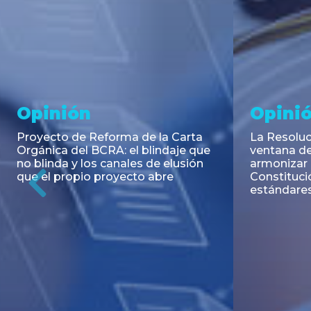
Noticia
Aseso
Trans
RESOLUCIÓN 271/2026 de la
SECRETARIA DE COORDINACIÓN
Emisión de
DE PRODUCCIÓN: Actualización y
Negociable
unificación de las advertencias
Puerto S.A
obligatorias en la publicidad de
Previous
de U$S 98.
juegos y apuestas en...