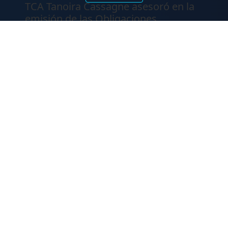
TCA Tanoira Cassagne asesoró en la
emisión de las Obligaciones
Negociables Serie I de Yacopini Süd
FALLOS
Amparo por mora. Devolución