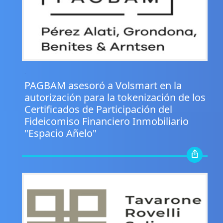
.
PAGBAM asesoró a Volsmart en la
autorización para la tokenización de los
Certificados de Participación del
Fideicomiso Financiero Inmobiliario
"Espacio Añelo"