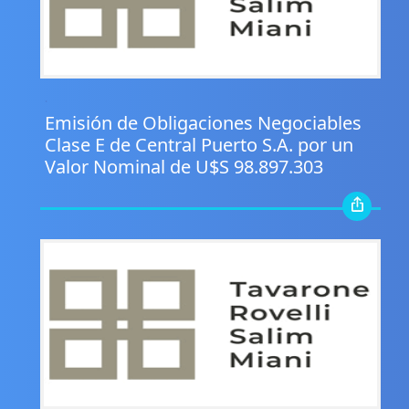
.
Emisión de Obligaciones Negociables
Clase E de Central Puerto S.A. por un
Valor Nominal de U$S 98.897.303