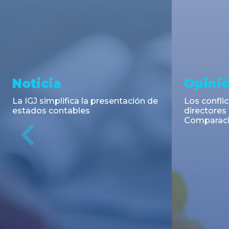
Asesoramiento y
Aseso
Transacciones
Trans
DLA Piper Argentina y Bruchou &
TCA Tanoi
Funes de Rioja asesoraron en la
la emisión
emisión de Títulos de Deuda
Negociable
Previous
Pública Adicionales de la Provincia
de Buenos Aires