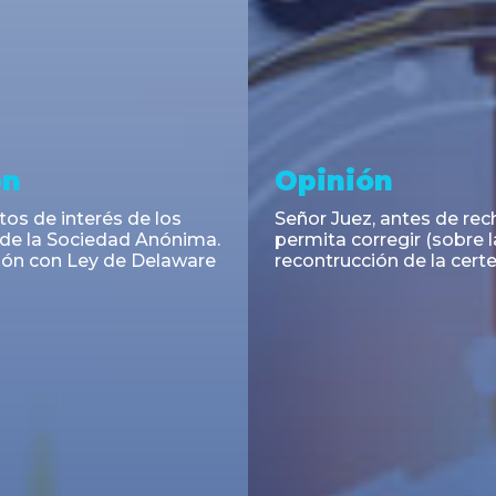
ramiento y
Noticia
acciones
El INAES unifica y digitali
régimen informativo par
ra Cassagne asesoró en
cooperativas y mutuales
 de las Obligaciones
s Serie I de Yacopini Süd