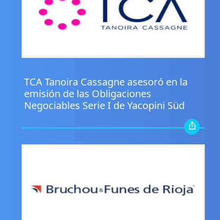
.
TCA Tanoira Cassagne asesoró en la
emisión de las Obligaciones
Negociables Serie I de Yacopini Süd