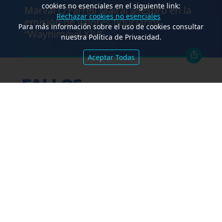
cookies no esenciales en el siguiente link:
Marval O’Farrell Mairal asesoró en la
Rechazar cookies no esenciales
emisión de valores fiduciarios
Para más información sobre el uso de cookies consultar
“Waynimóvil XIV”
nuestra Política de Privacidad.
Aceptar Todas
FALLOS
Amparo por mora. Devolución