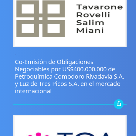
.
Co-Emisión de Obligaciones
Negociables por US$400.000.000 de
Petroquímica Comodoro Rivadavia S.A.
y Luz de Tres Picos S.A. en el mercado
internacional