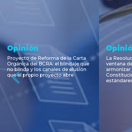
Noticia
Aseso
Trans
RESOLUCIÓN 271/2026 de la
SECRETARIA DE COORDINACIÓN
Emisión de
DE PRODUCCIÓN: Actualización y
Negociable
unificación de las advertencias
Puerto S.A
obligatorias en la publicidad de
Previous
de U$S 98.
juegos y apuestas en...