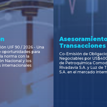
ramiento y
Asesoramiento
acciones
Transacciones
 Obligaciones
PAGBAM asesoró a Volsm
s Clase E de Central
autorización para la tok
. por un Valor Nominal
de los Certificados de Pa
897.303
del Fideicomiso Financie
Inmobiliario "Espacio Añ