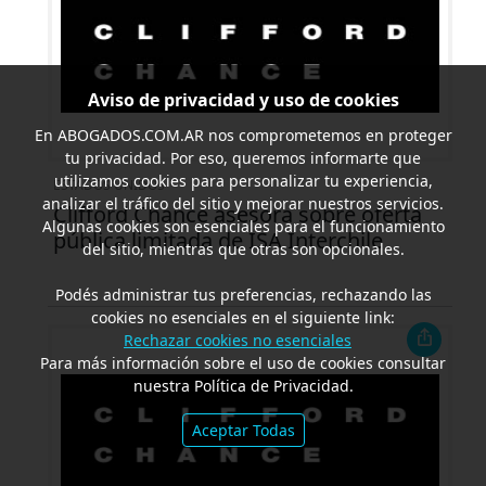
Aviso de privacidad y uso de cookies
En
ABOGADOS.COM.AR
nos comprometemos en proteger
tu privacidad. Por eso, queremos informarte que
utilizamos cookies para personalizar tu experiencia,
ESTADOS UNIDOS
analizar el tráfico del sitio y mejorar nuestros servicios.
Clifford Chance asesora sobre oferta
Algunas cookies son esenciales para el funcionamiento
pública limitada de ISA Interchile
del sitio, mientras que otras son opcionales.
Podés administrar tus preferencias, rechazando las
cookies no esenciales en el siguiente link:
Rechazar cookies no esenciales
Para más información sobre el uso de cookies consultar
nuestra Política de Privacidad.
Aceptar Todas