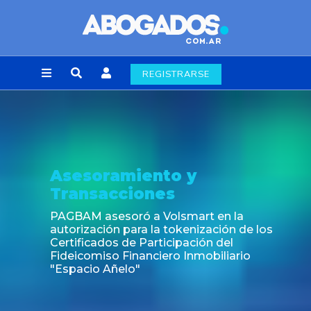
REGISTRARSE
miento y
Noticia
ciones
Fin de la obli
laborales en 
ró a Volsmart en la
para la tokenización de los
de Participación del
inanciero Inmobiliario
lo"