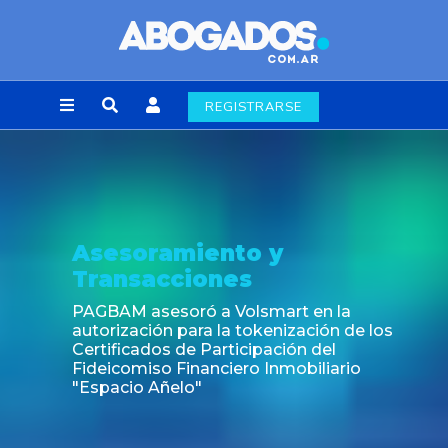
REGISTRARSE
soramiento y
Not
nsacciones
Fin de
labora
M asesoró a Volsmart en la
zación para la tokenización de los
icados de Participación del
omiso Financiero Inmobiliario
cio Añelo"