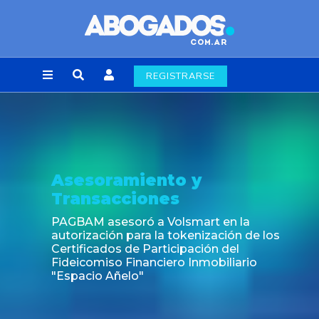
REGISTRARSE
miento y
Noticia
ciones
Fin de la obli
laborales en 
ró a Volsmart en la
para la tokenización de los
de Participación del
inanciero Inmobiliario
lo"