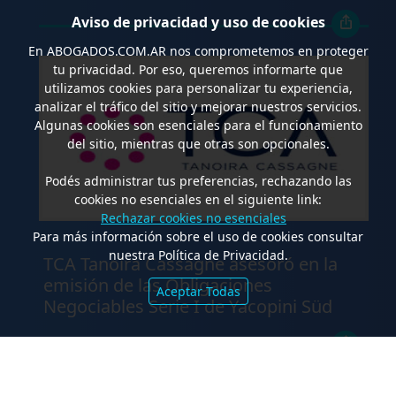
Aviso de privacidad y uso de cookies
En
ABOGADOS.COM.AR
nos comprometemos en proteger
tu privacidad. Por eso, queremos informarte que
utilizamos cookies para personalizar tu experiencia,
analizar el tráfico del sitio y mejorar nuestros servicios.
Algunas cookies son esenciales para el funcionamiento
del sitio, mientras que otras son opcionales.
Podés administrar tus preferencias, rechazando las
cookies no esenciales en el siguiente link:
Rechazar cookies no esenciales
Para más información sobre el uso de cookies consultar
.
nuestra Política de Privacidad.
TCA Tanoira Cassagne asesoró en la
emisión de las Obligaciones
Aceptar Todas
Negociables Serie I de Yacopini Süd
FALLOS