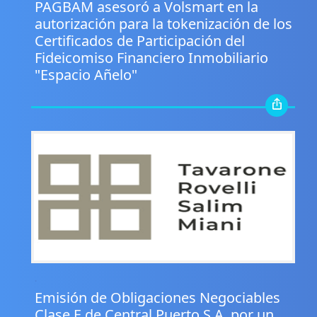
PAGBAM asesoró a Volsmart en la
autorización para la tokenización de los
Certificados de Participación del
Fideicomiso Financiero Inmobiliario
"Espacio Añelo"
.
Emisión de Obligaciones Negociables
Clase E de Central Puerto S.A. por un