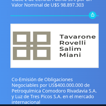
Valor Nominal de U$S 98.897.303
.
Co-Emisión de Obligaciones
Negociables por US$400.000.000 de
Petroquímica Comodoro Rivadavia S.A.
y Luz de Tres Picos S.A. en el mercado
internacional