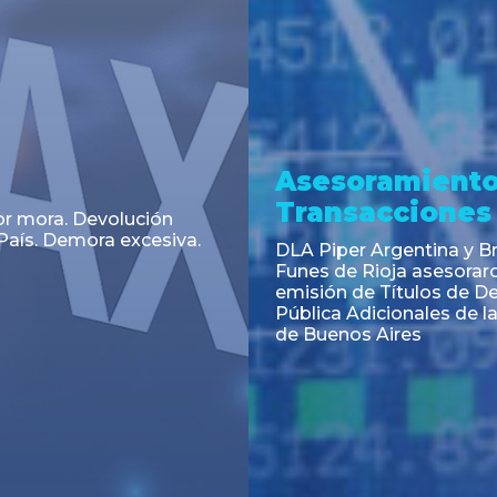
a
Noticia
 el Código Alimentario
CNV: Criterio Interpretat
simplifican trámites
colocaciones primarias
ortación de aditivos,
es e ingredientes
os y unifican autoridad