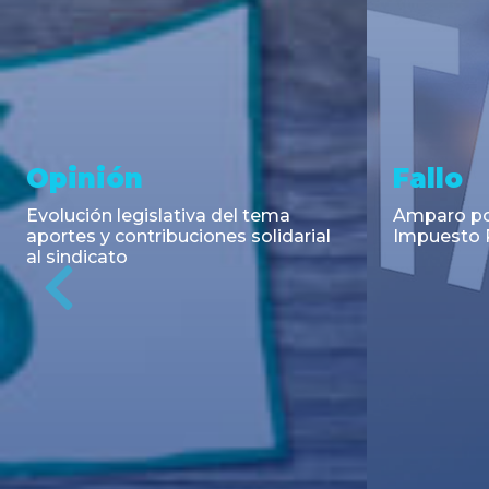
Asesoramiento y
Notici
Transacciones
Cambios en
Argentino: 
Co-Emisión de Obligaciones
para la imp
Negociables por US$400.000.000
coadyuvant
de Petroquímica Comodoro
alimentari
Previous
Rivadavia S.A. y Luz de Tres Picos
de fiscali...
S.A. en el mercado internacional