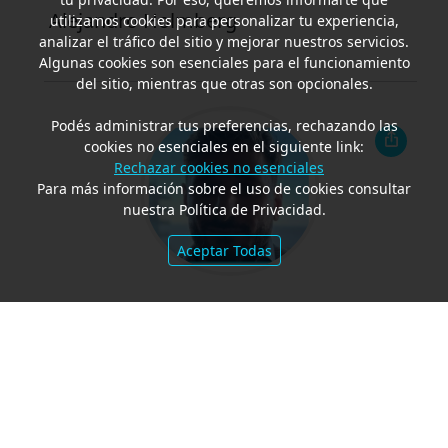
Alejandro Holmberg
utilizamos cookies para personalizar tu experiencia,
analizar el tráfico del sitio y mejorar nuestros servicios.
Algunas cookies son esenciales para el funcionamiento
del sitio, mientras que otras son opcionales.
Podés administrar tus preferencias, rechazando las
cookies no esenciales en el siguiente link:
Rechazar cookies no esenciales
Para más información sobre el uso de cookies consultar
nuestra Política de Privacidad.
Aceptar Todas
Maximiliano Zatta (*)
Eskenazi Corp.