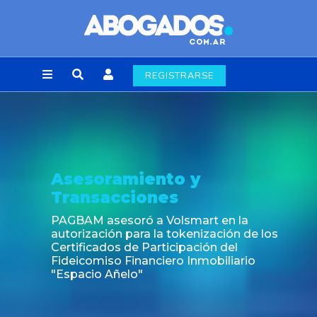
REGISTRARSE
soramiento y
Not
nsacciones
Fin de
labora
M asesoró a Volsmart en la
zación para la tokenización de los
icados de Participación del
omiso Financiero Inmobiliario
cio Añelo"